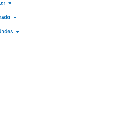
ter
rado
idades