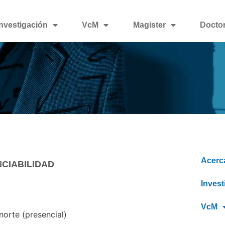
Investigación
VcM
Magister
Docto
Acerc
NCIABILIDAD
Invest
VcM
norte (presencial)