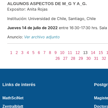
ALGUNOS ASPECTOS DE M_G Y A_G.
Expositor: Anita Rojas
Institución: Universidad de Chile, Santiago, Chile
Jueves 14 de julio de 2022
entre 16:30-17:30 hrs. Sala
Anuncio:
Ver archivo adjunto
1
2
3
4
5
6
7
8
9
10
11
12
13
14
15
26
27
28
29
30
31
32
Links de interés
Postg
MathSciNet
Magiste
Zentralblatt
Doctor