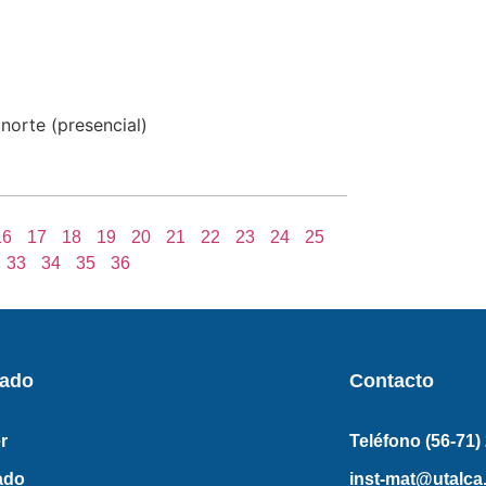
 norte (presencial)
16
17
18
19
20
21
22
23
24
25
33
34
35
36
rado
Contacto
r
Teléfono (56-71)
ado
inst-mat@utalca.