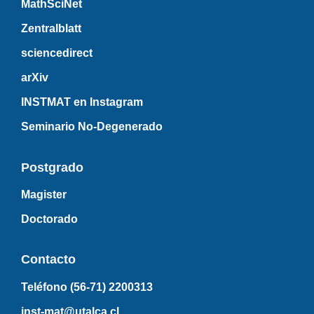
MathSciNet
Zentralblatt
sciencedirect
arXiv
INSTMAT en Instagram
Seminario No-Degenerado
Postgrado
Magister
Doctorado
Contacto
Teléfono (56-71)
2200313
inst-mat@utalca.cl