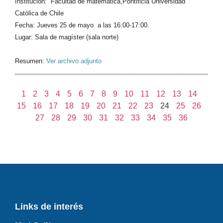
Institución: Facultad de matemática,Pontificia Universidad
Católica de Chile
Fecha: Jueves 25 de mayo a las 16:00-17:00.
Lugar: Sala de magíster (sala norte)
Resumen:
Ver archivo adjunto
1
2
3
4
5
6
7
8
9
10
11
12
13
14
15
16
17
18
19
20
21
22
23
24
25
26
27
28
29
30
31
32
33
34
35
36
Links de interés