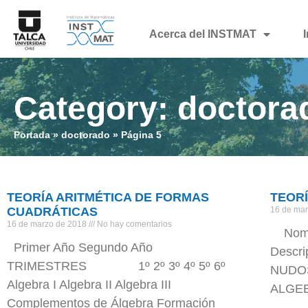
Acerca del INSTMAT
Category: doctora
Portada
»
doctorado
»
Página 5
TEORÍA ARITMÉTICA DE FORMAS
TEOR
CUADRÁTICAS
16 de ma
16 de marzo de 2018
No hay comentarios
Nombr
Primer Año Segundo Año
Descri
TRIMESTRES 1º 2º 3º 4º 5º 6º
NUDOS
Algebra I Algebra II Algebra III
ALGEB
Complementos de Álgebra Formación