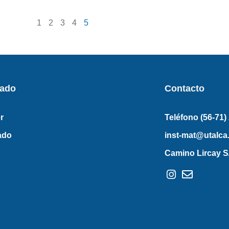
1
2
3
4
5
rado
Contacto
r
Teléfono (56-71)
ado
inst-mat@utalca.
Camino Lircay S/