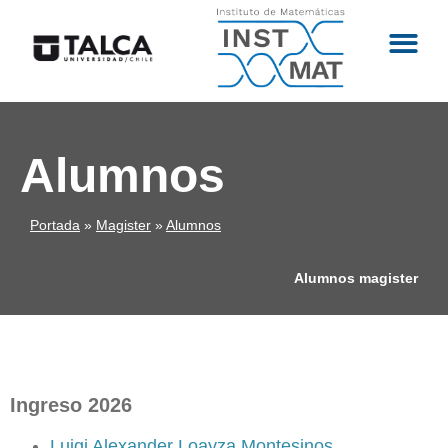
Alumnos
Portada
»
Magister
»
Alumnos
Alumnos magister
Ingreso 2026
Luigi Alexander Loayza Montesinos